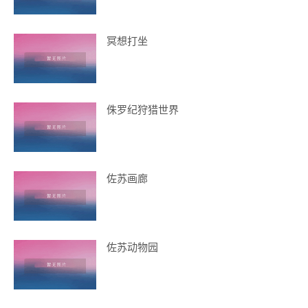
冥想打坐
侏罗纪狩猎世界
佐苏画廊
佐苏动物园