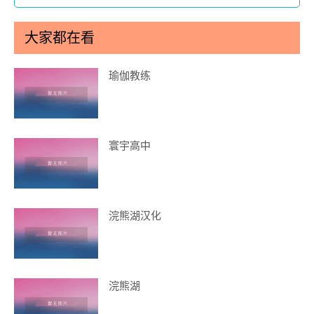
大家都在看
瑜伽教练
寰宇高中
浣熊湖汉化
浣熊湖