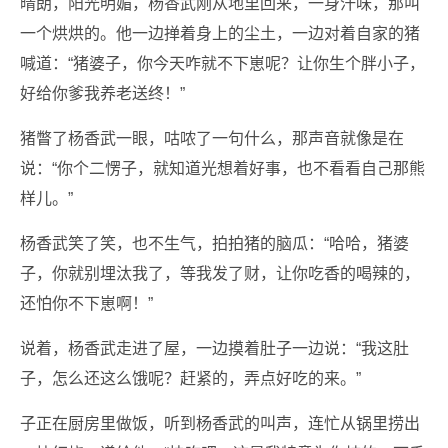
晴朗，阳光明媚，杨香武刚从地里回来，一身汗味，那叫
一个烘烘的。他一边掸着身上的尘土，一边对着自家的猪
喊道：“猪婆子，你今天咋就不下崽呢？让你生个胖小子，
好给你爹我养老送终！”
猪瞥了杨香武一眼，咕哝了一句什么，那声音就像是在
说：“你个二愣子，就知道光想着好事，也不看看自己那熊
样儿。”
杨香武笑了笑，也不生气，拍拍猪的脑瓜：“哈哈，猪婆
子，你就别埋汰我了，等我发了财，让你吃香的喝辣的，
还怕你不下崽啊！”
说着，杨香武走进了屋，一边摸着肚子一边说：“我这肚
子，怎么还这么饿呢？赶紧的，弄点好吃的来。”
子正在厨房里做饭，听到杨香武的叫声，连忙从锅里捞出