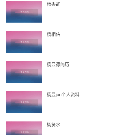
杨香武
杨相佑
杨显德简历
杨显jun个人资料
杨贤水