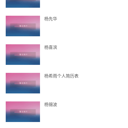
杨先华
杨喜滨
杨希雨个人简历表
杨锡波