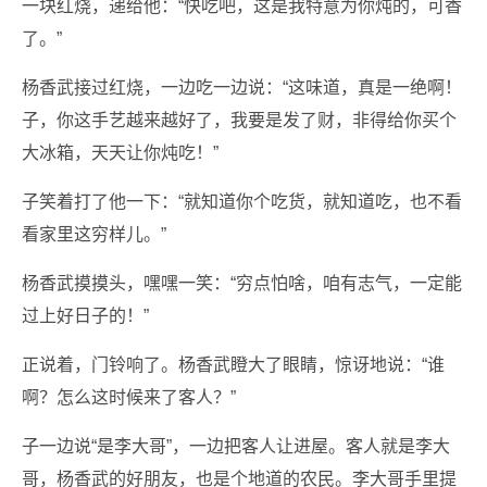
一块红烧，递给他：“快吃吧，这是我特意为你炖的，可香
了。”
杨香武接过红烧，一边吃一边说：“这味道，真是一绝啊！
子，你这手艺越来越好了，我要是发了财，非得给你买个
大冰箱，天天让你炖吃！”
子笑着打了他一下：“就知道你个吃货，就知道吃，也不看
看家里这穷样儿。”
杨香武摸摸头，嘿嘿一笑：“穷点怕啥，咱有志气，一定能
过上好日子的！”
正说着，门铃响了。杨香武瞪大了眼睛，惊讶地说：“谁
啊？怎么这时候来了客人？”
子一边说“是李大哥”，一边把客人让进屋。客人就是李大
哥，杨香武的好朋友，也是个地道的农民。李大哥手里提